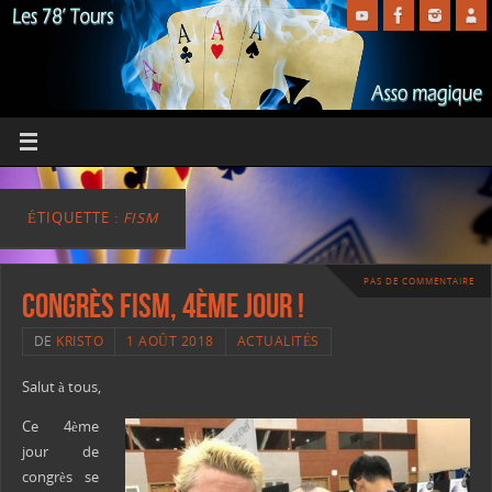
ÉTIQUETTE :
FISM
PAS DE COMMENTAIRE
Congrès FISM, 4ème jour !
DE
KRISTO
1 AOÛT 2018
ACTUALITÉS
Salut à tous,
Ce 4ème
jour de
congrès se